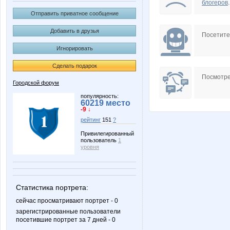
блогеров
.
Отправить приватное сообщение
Добавить в друзья
Посетит
Игнорировать
Сделать подарок
Посмотре
Городской форум
популярность:
60219 место
-9 ↓
рейтинг
151
?
Привилегированный
пользователь
1
уровня
Статистика портрета:
сейчас просматривают портрет - 0
зарегистрированные пользователи
посетившие портрет за 7 дней - 0