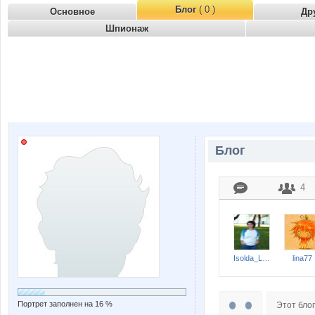
Блог
( 0 )
Основное
Др
Шпионаж
Блог
4
Isolda_Leo
lina77
Портрет заполнен на 16 %
Этот блог